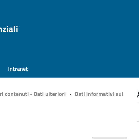
nziali
Intranet
ri contenuti - Dati ulteriori
Dati informativi sul