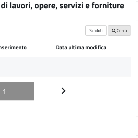
i lavori, opere, servizi e forniture
Scaduti
Cerca
inserimento
Data ultima modifica
1
Pagina
successiva